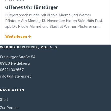
05.11.2023
Offenes Ohr für Bürger
Bürgersprechstunde mit Nicole Marmé und Werner
Pfisterer Am Montag 13. November bieten Städträtin Prof.
apl. Dr. Nicole Marmé und Stadtrat Werner Pfisterer um
17.00 Uhr eine Bürgersprechstunde an. Diese findet in den
Weiterlesen →
…
WERNER PFISTERER, MDL A. D.
Freiburger Straße 54
69126
Heidelberg
06221 302667
info@pfisterer.net
NAVIGATION
Start
Zur Person