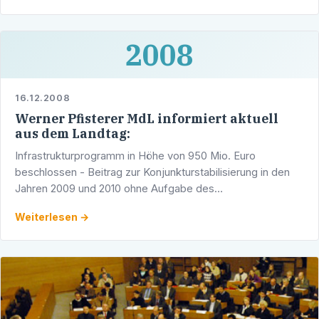
2008
16.12.2008
Werner Pfisterer MdL informiert aktuell
aus dem Landtag:
Infrastrukturprogramm in Höhe von 950 Mio. Euro
beschlossen - Beitrag zur Konjunkturstabilisierung in den
Jahren 2009 und 2010 ohne Aufgabe des
Nullverschuldungsziels"Zwar sind das Land Baden-
Weiterlesen →
Württemberg und seine …