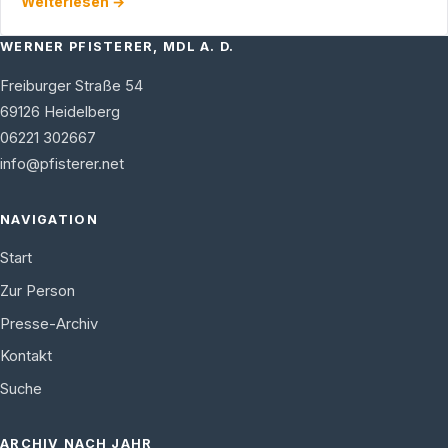
Weiterlesen →
Forschung und Kunst …
WERNER PFISTERER, MDL A. D.
Freiburger Straße 54
69126
Heidelberg
06221 302667
info@pfisterer.net
NAVIGATION
Start
Zur Person
Presse-Archiv
Kontakt
Suche
ARCHIV NACH JAHR