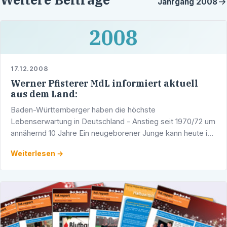
Jahrgang
2008
2008
17.12.2008
Werner Pfisterer MdL informiert aktuell
aus dem Land:
Baden-Württemberger haben die höchste
Lebenserwartung in Deutschland - Anstieg seit 1970/72 um
annähernd 10 Jahre Ein neugeborener Junge kann heute in
Baden-Württemberg auf eine durchschnittliche
Weiterlesen →
Lebenserwartung von …