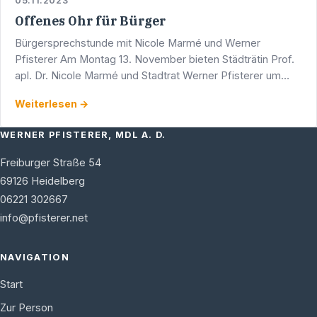
05.11.2023
Offenes Ohr für Bürger
Bürgersprechstunde mit Nicole Marmé und Werner
Pfisterer Am Montag 13. November bieten Städträtin Prof.
apl. Dr. Nicole Marmé und Stadtrat Werner Pfisterer um
17.00 Uhr eine Bürgersprechstunde an. Diese findet in den
Weiterlesen →
…
WERNER PFISTERER, MDL A. D.
Freiburger Straße 54
69126
Heidelberg
06221 302667
info@pfisterer.net
NAVIGATION
Start
Zur Person