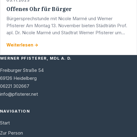
05.11.2023
Offenes Ohr für Bürger
Bürgersprechstunde mit Nicole Marmé und Werner
Pfisterer Am Montag 13. November bieten Städträtin Prof.
apl. Dr. Nicole Marmé und Stadtrat Werner Pfisterer um
17.00 Uhr eine Bürgersprechstunde an. Diese findet in den
Weiterlesen →
…
WERNER PFISTERER, MDL A. D.
Freiburger Straße 54
69126
Heidelberg
06221 302667
info@pfisterer.net
NAVIGATION
Start
Zur Person