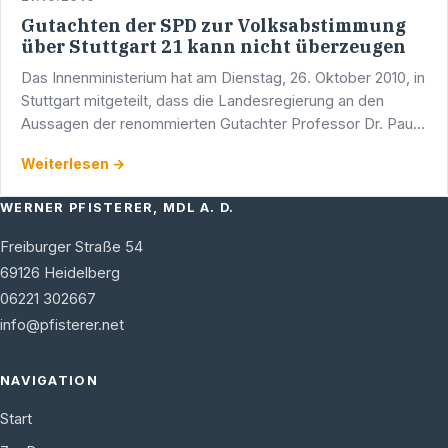
Gutachten der SPD zur Volksabstimmung
über Stuttgart 21 kann nicht überzeugen
Das Innenministerium hat am Dienstag, 26. Oktober 2010, in
Stuttgart mitgeteilt, dass die Landesregierung an den
Aussagen der renommierten Gutachter Professor Dr. Paul
Kirchhof und Professor Dr. Klaus-Peter Dolde …
Weiterlesen →
WERNER PFISTERER, MDL A. D.
Freiburger Straße 54
69126
Heidelberg
06221 302667
info@pfisterer.net
NAVIGATION
Start