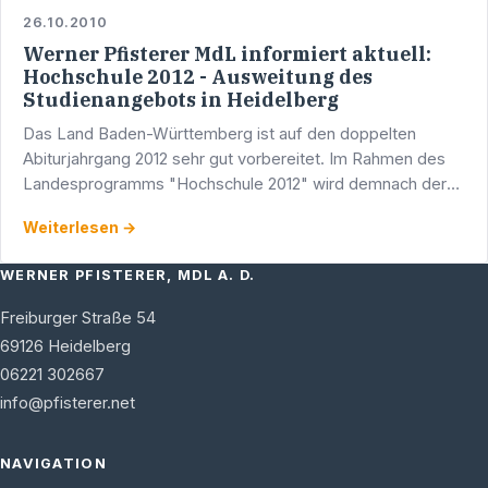
26.10.2010
Werner Pfisterer MdL informiert aktuell:
Hochschule 2012 - Ausweitung des
Studienangebots in Heidelberg
Das Land Baden-Württemberg ist auf den doppelten
Abiturjahrgang 2012 sehr gut vorbereitet. Im Rahmen des
Landesprogramms "Hochschule 2012" wird demnach der
Ausbau der Hochschulen im Land konsequent fortgeführt.
Weiterlesen →
Im …
WERNER PFISTERER, MDL A. D.
Freiburger Straße 54
69126
Heidelberg
06221 302667
info@pfisterer.net
NAVIGATION