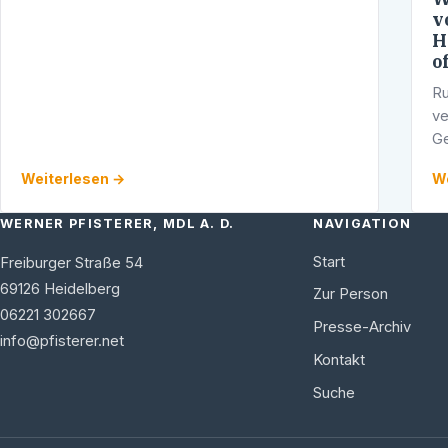
bekannt. Dies auch deshalb, da dort keine …
v
H
o
Ru
ve
Ge
in
Weiterlesen →
We
WERNER PFISTERER, MDL A. D.
NAVIGATION
Start
Freiburger Straße 54
69126
Heidelberg
Zur Person
06221 302667
Presse-Archiv
info@pfisterer.net
Kontakt
Suche