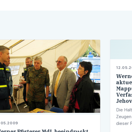
12.05.
Werne
aktue
Mappu
Verfa
Jehov
Die Hal
Zeugen 
dieser 
.05.2009
Landtag
erner Pfisterer MdL beeindruckt