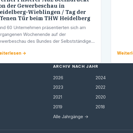
Überein
on der Gewerbeschau in
eidelberg-Wieblingen / Tag der
…
ffenen Tür beim THW Heidelberg
nd 60 Unternehmen präsentierten sich am
rgangenen Wochenende auf der
werbeschau des Bundes der Selbstständigen
 Heidelberg-Wieblingen.
iterlesen →
Weiter
ARCHIV NACH JAHR
2026
2024
2023
2022
2021
2020
2019
2018
Alle Jahrgänge →