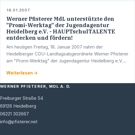
18.01.2007
Werner Pfisterer MdL unterstützte den
"Promi-Werktag" der Jugendagentur
Heidelberg e.V. - HAUPTschulTALENTE
entdecken und fördern!
Am heutigen Freitag, 18. Januar 2007 nahm der
Heidelberger CDU-Landtagsabgeordnete Werner Pfisterer
am "Promi-Werktag" der Jugendagentur Heidelberg e.V.
teil und arbeitete früh morgens gemeinsam mit
Weiterlesen →
Hauptschülern in der …
WERNER PFISTERER, MDL A. D.
Freiburger Straße 54
69126
Heidelberg
06221 302667
info@pfisterer.net