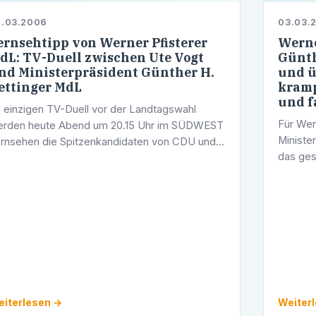
2.03.2006
03.03.
ernsehtipp von Werner Pfisterer
Werne
dL: TV-Duell zwischen Ute Vogt
Günth
nd Ministerpräsident Günther H.
und ü
ettinger MdL
kramp
und f
 einzigen TV-Duell vor der Landtagswahl
Für Wer
rden heute Abend um 20.15 Uhr im SÜDWEST
Ministe
rnsehen die Spitzenkandidaten von CDU und
das ges
D, Ministerpräsident Günther Oettinger MdL
"Man ha
d seine Herausforderin Ute Vogt eine Stunde
das Lan
iterlesen →
Weiter