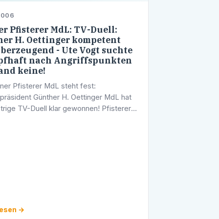
2006
r Pfisterer MdL: TV-Duell:
er H. Oettinger kompetent
berzeugend - Ute Vogt suchte
fhaft nach Angriffspunkten
and keine!
ner Pfisterer MdL steht fest:
rpräsident Günther H. Oettinger MdL hat
trige TV-Duell klar gewonnen! Pfisterer:
t gemerkt: Günther H. Oettinger kennt
d und die Menschen, er war …
lesen →