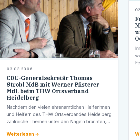
0
F
M
u
O
Im
we
Fe
03.03.2006
SP
un
CDU-Generalsekretär Thomas
Strobl MdB mit Werner Pfisterer
…
MdL beim THW Ortsverband
Heidelberg
Nachdem den vielen ehrenamtlichen Helferinnen
und Helfern des THW Ortsverbandes Heidelberg
zahlreiche Themen unter den Nägeln brannten,
war es am gestrigen Nachmittag endlich soweit:
Weiterlesen →
We
Der Vorsitzende der …