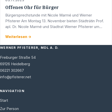
05.11.2023
Offenes Ohr für Bürger
Bürgersprechstunde mit Nicole Marmé und Werner
Pfisterer Am Montag 13. November bieten Städträtin Prof.
apl. Dr. Nicole Marmé und Stadtrat Werner Pfisterer um
17.00 Uhr eine Bürgersprechstunde an. Diese findet in den
Weiterlesen →
…
WERNER PFISTERER, MDL A. D.
Freiburger Straße 54
69126
Heidelberg
06221 302667
info@pfisterer.net
NAVIGATION
Start
Zur Person