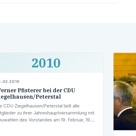
Universitätsklinikums Heidelberg, wurde
am 8. Februar 70 Jahre alt
2010
.02.2010
erner Pfisterer bei der CDU
iegelhausen/Peterstal
e CDU Ziegelhausen/Peterstal lädt alle
tglieder zu ihrer Jahreshauptversammlung mit
uwahlen des Vorstandes am 19. Februar, 19.30
r, in das Restaurant "Zum Waldhorn" ein. Als
st wird der Landtagsabgeordnete und …