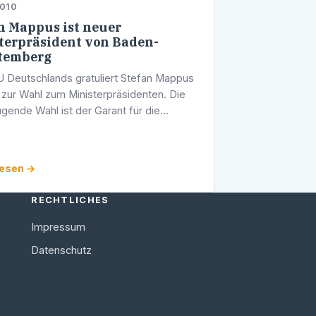
2010
n Mappus ist neuer
terpräsident von Baden-
temberg
 Deutschlands gratuliert Stefan Mappus
h zur Wahl zum Ministerpräsidenten. Die
gende Wahl ist der Garant für die
zung der erfolgreichen Regierungsarbeit
en-Württemberg. Stefan Mappus …
lesen →
RECHTLICHES
Impressum
Datenschutz