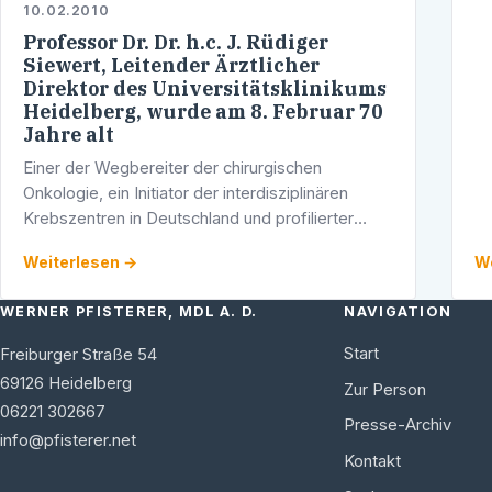
10.02.2010
Professor Dr. Dr. h.c. J. Rüdiger
Siewert, Leitender Ärztlicher
Direktor des Universitätsklinikums
Heidelberg, wurde am 8. Februar 70
Jahre alt
Einer der Wegbereiter der chirurgischen
Onkologie, ein Initiator der interdisziplinären
Krebszentren in Deutschland und profilierter
Vertreter der deutschen Hochschulmedizin,
Weiterlesen →
We
Professor Dr. Dr. h.c. J. Rüdiger Siewert, …
WERNER PFISTERER, MDL A. D.
NAVIGATION
Start
Freiburger Straße 54
69126
Heidelberg
Zur Person
06221 302667
Presse-Archiv
info@pfisterer.net
Kontakt