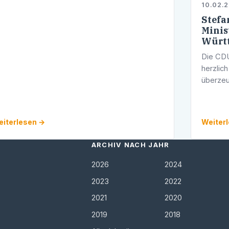
10.02.
Stefa
Minis
Würt
Die CDU
herzlic
überzeu
Fortset
in Bad
iterlesen →
Weiter
ARCHIV NACH JAHR
2026
2024
2023
2022
2021
2020
2019
2018