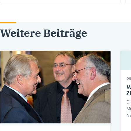
Weitere Beiträge
09
W
Z
Di
Mi
Ne
Uh
Ga