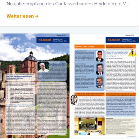
Neujahrsempfang des Caritasverbandes Heidelberg e.V.
teil. Unser Foto zeigt von links nach rechts: Altstadtrat Karl
Weiterlesen →
…