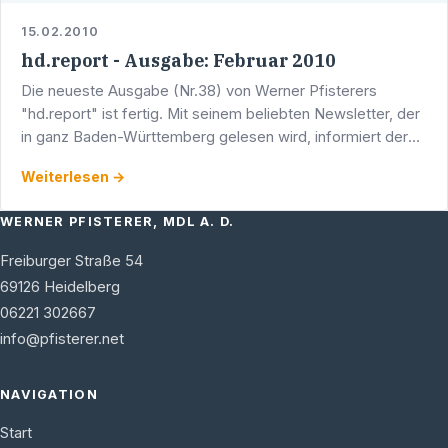
15.02.2010
hd.report - Ausgabe: Februar 2010
Die neueste Ausgabe (Nr.38) von Werner Pfisterers
"hd.report" ist fertig. Mit seinem beliebten Newsletter, der
in ganz Baden-Württemberg gelesen wird, informiert der
Heidelberger Abgeordnete über seine parlamentarische …
Weiterlesen →
WERNER PFISTERER, MDL A. D.
Freiburger Straße 54
69126
Heidelberg
06221 302667
info@pfisterer.net
NAVIGATION
Start