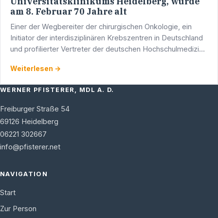
Universitätsklinikums Heidelberg, wurde
am 8. Februar 70 Jahre alt
Einer der Wegbereiter der chirurgischen Onkologie, ein
Initiator der interdisziplinären Krebszentren in Deutschland
und profilierter Vertreter der deutschen Hochschulmedizin,
Professor Dr. Dr. h.c. J. Rüdiger Siewert, …
Weiterlesen →
WERNER PFISTERER, MDL A. D.
Freiburger Straße 54
69126
Heidelberg
06221 302667
info@pfisterer.net
NAVIGATION
Start
Zur Person