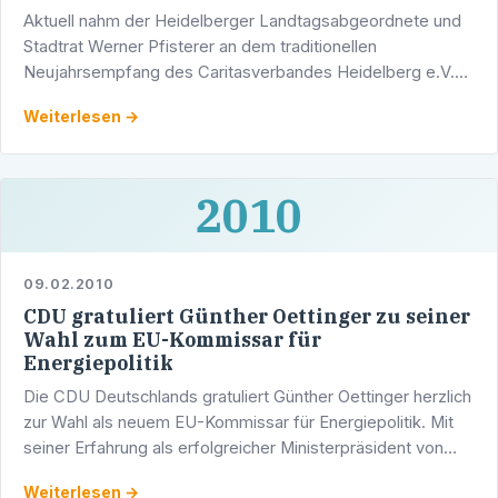
Aktuell nahm der Heidelberger Landtagsabgeordnete und
Stadtrat Werner Pfisterer an dem traditionellen
Neujahrsempfang des Caritasverbandes Heidelberg e.V.
teil. Unser Foto zeigt von links nach rechts: Altstadtrat Karl
Weiterlesen →
…
2010
09.02.2010
CDU gratuliert Günther Oettinger zu seiner
Wahl zum EU-Kommissar für
Energiepolitik
Die CDU Deutschlands gratuliert Günther Oettinger herzlich
zur Wahl als neuem EU-Kommissar für Energiepolitik. Mit
seiner Erfahrung als erfolgreicher Ministerpräsident von
Baden-Württemberg ist er der richtige Mann für …
Weiterlesen →