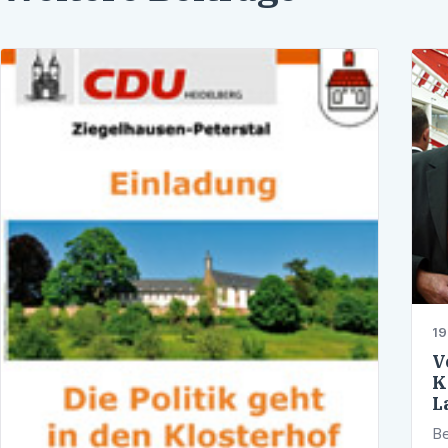
19
V
K
L
Be