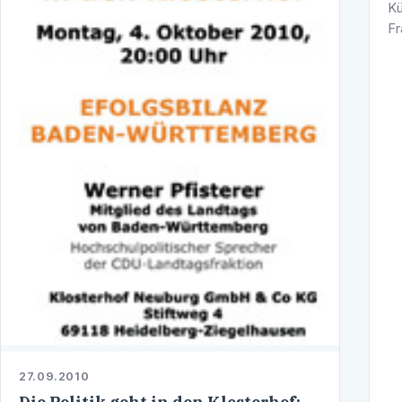
Kü
Fr
Öh
Ar
d
27.09.2010