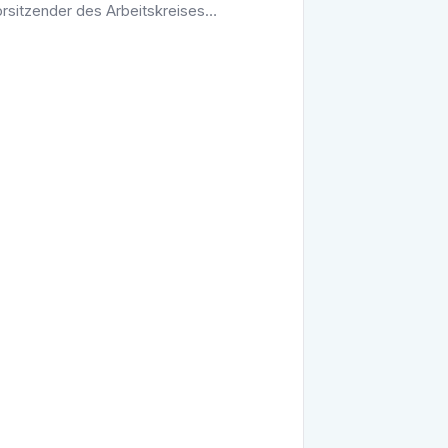
rsitzender des Arbeitskreises
chaft, Forschung und Kunst der CDU-
sfraktion BW und SWR-Rundfunkrat,
 diesem Jahr …