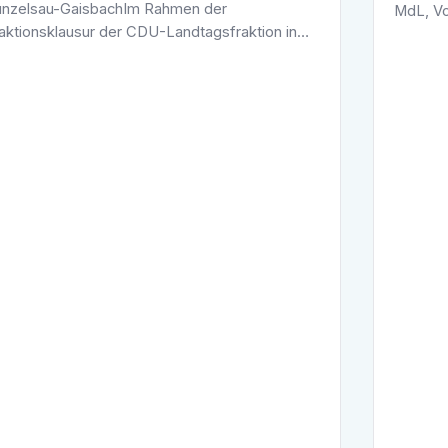
nzelsau-GaisbachIm Rahmen der
MdL, Vo
aktionsklausur der CDU-Landtagsfraktion in
Wissens
ringen besuchten die Mitglieder des
Landtag
beitskreises Wirtschaft wie auch die Mitglieder
auch in
es …