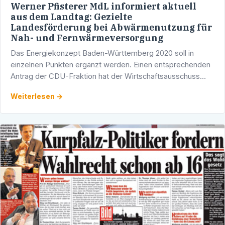
Werner Pfisterer MdL informiert aktuell
aus dem Landtag: Gezielte
Landesförderung bei Abwärmenutzung für
Nah- und Fernwärmeversorgung
Das Energiekonzept Baden-Württemberg 2020 soll in
einzelnen Punkten ergänzt werden. Einen entsprechenden
Antrag der CDU-Fraktion hat der Wirtschaftsausschuss
des Landtags auf seiner Sitzung am Mittwoch, 29. April
Weiterlesen →
2009, …