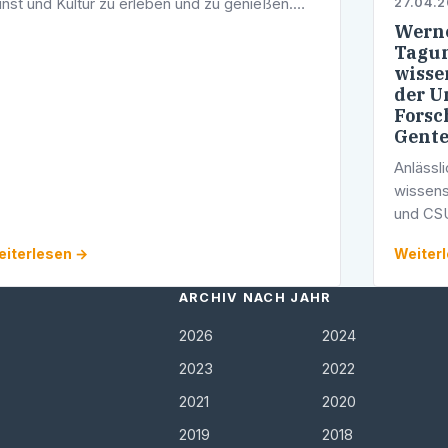
nst und Kultur zu erleben und zu genießen.
27.04.
erzu leisten die Kulturschaffenden der Stadt
Werne
nen wichtigen Beitrag.
Tagun
wisse
der U
Forsc
Gente
Anlässl
wissens
und CSU
Potsdam
iterlesen →
Weiter
Landtag
wurde 
ARCHIV NACH JAHR
2026
2024
2023
2022
2021
2020
2019
2018