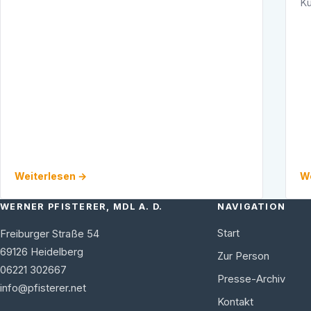
Ku
erhöhen, überrascht. "Die Preiserhöhung ist
Hi
schwer nachzuvollziehen, da seit Mitte letzten
ei
Jahres …
Weiterlesen →
We
WERNER PFISTERER, MDL A. D.
NAVIGATION
Start
Freiburger Straße 54
69126
Heidelberg
Zur Person
06221 302667
Presse-Archiv
info@pfisterer.net
Kontakt