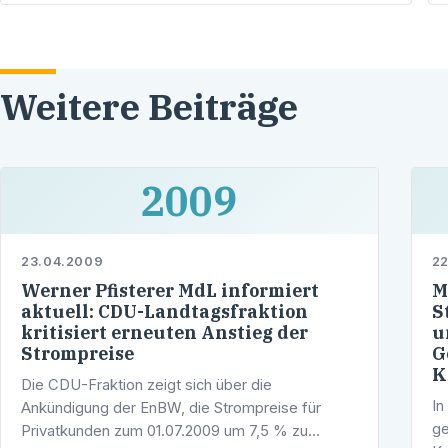
Kulturschaffenden in Heidelberg
Weitere Beiträge
2009
23.04.2009
2
Werner Pfisterer MdL informiert
M
aktuell: CDU-Landtagsfraktion
S
kritisiert erneuten Anstieg der
u
Strompreise
G
K
Die CDU-Fraktion zeigt sich über die
In
Ankündigung der EnBW, die Strompreise für
ge
Privatkunden zum 01.07.2009 um 7,5 % zu