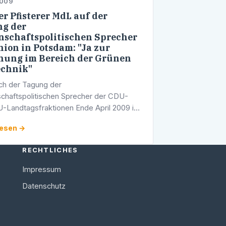
2009
r Pfisterer MdL auf der
g der
nschaftspolitischen Sprecher
nion in Potsdam: "Ja zur
hung im Bereich der Grünen
chnik"
ich der Tagung der
chaftspolitischen Sprecher der CDU-
-Landtagsfraktionen Ende April 2009 in
, an welcher der Heidelberger CDU-
lesen →
sabgeordnete Werner Pfisterer teilnahm,
folgende …
RECHTLICHES
Impressum
Datenschutz