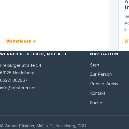
A
I
Se
Ad
ih
Ga
Weiterlesen →
We
pe
WERNER PFISTERER, MDL A. D.
NAVIGATION
Start
Freiburger Straße 54
69126
Heidelberg
Zur Person
06221 302667
Presse-Archiv
info@pfisterer.net
Kontakt
Suche
©
Werner Pfisterer, MdL a. D.
,
Heidelberg
,
CDU