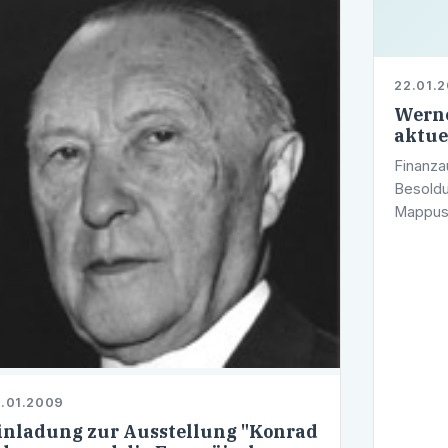
22.01.
Werne
aktue
Finanza
Besoldu
Mappus:
von Pol
Initiat
.01.2009
inladung zur Ausstellung "Konrad