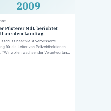
2009
2009
r Pfisterer MdL berichtet
ll aus dem Landtag:
usschuss beschließt verbesserte
ng für die Leiter von Polizeidirektionen -
 "Wir wollen wachsender Verantwortung
izeidirektionsleitern gerecht werden“Auf
ive der CDU-Landtagsfraktion …