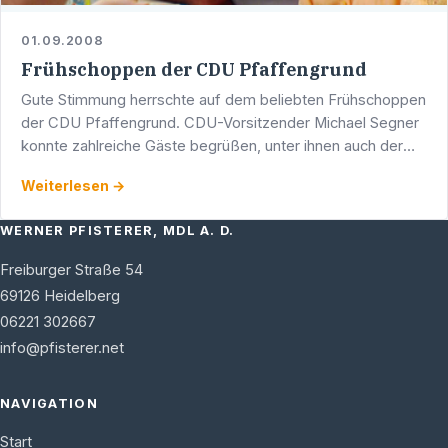
01.09.2008
Frühschoppen der CDU Pfaffengrund
Gute Stimmung herrschte auf dem beliebten Frühschoppen
der CDU Pfaffengrund. CDU-Vorsitzender Michael Segner
konnte zahlreiche Gäste begrüßen, unter ihnen auch der
Heidelberger Landtagsabgeordnete Werner Pfisterer.
Weiterlesen →
WERNER PFISTERER, MDL A. D.
Freiburger Straße 54
69126
Heidelberg
06221 302667
info@pfisterer.net
NAVIGATION
Start