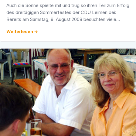
Auch die Sonne spielte mit und trug so ihren Teil zum Erfolg
des dreitägigen Sommerfestes der CDU Leimen bei:
Bereits am Samstag, 9. August 2008 besuchten viele
Freunde und Mitglieder der CDU das Fest und genossen
Weiterlesen →
ein …