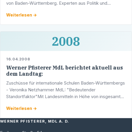
von Baden-Württemberg. Experten aus Politik und
Wirtschaft sind ab 10 Uhr gleichermaßen gefordert,
Weiterlesen →
Antworten …
2008
16.04.2008
Werner Pfisterer MdL berichtet aktuell aus
dem Landtag:
Zuschüsse für internationale Schulen Baden-Württembergs
- Veronika Netzhammer MdL: "Bedeutender
Standortfaktor"Mit Landesmitteln in Höhe von insgesamt
1,172 Millionen Euro werden drei internationale Schulen …
Weiterlesen →
WERNER PFISTERER, MDL A. D.