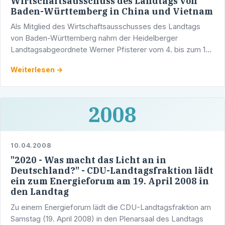
Wirtschaftsausschuss des Landtags von
Baden-Württemberg in China und Vietnam
Als Mitglied des Wirtschaftsausschusses des Landtags
von Baden-Württemberg nahm der Heidelberger
Landtagsabgeordnete Werner Pfisterer vom 4. bis zum 12.
April 2008 an einer Informationsreise nach China (Nanjing -
Weiterlesen →
…
2008
10.04.2008
"2020 - Was macht das Licht an in
Deutschland?" - CDU-Landtagsfraktion lädt
ein zum Energieforum am 19. April 2008 in
den Landtag
Zu einem Energieforum lädt die CDU-Landtagsfraktion am
Samstag (19. April 2008) in den Plenarsaal des Landtags