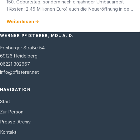
150. Geburtstag, sondern nach einjähriger Umbauarbeit
(Kosten: 2,45 Millionen Euro) auch die Neueröffnung in der
Heidelberger Hauptstraße.
Weiterlesen →
WERNER PFISTERER, MDL A. D.
Freiburger Straße 54
69126
Heidelberg
06221 302667
info@pfisterer.net
NAVIGATION
Start
Zur Person
Presse-Archiv
Kontakt