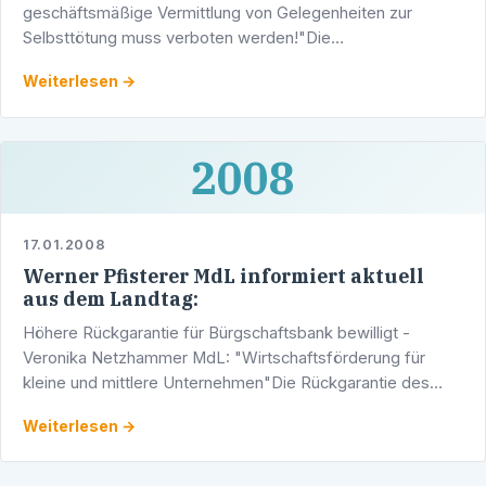
geschäftsmäßige Vermittlung von Gelegenheiten zur
Selbsttötung muss verboten werden!"Die
geschäftsmäßige Vermittlung von Gelegenheiten zur
Weiterlesen →
Selbsttötung widerspricht dem …
2008
17.01.2008
Werner Pfisterer MdL informiert aktuell
aus dem Landtag:
Höhere Rückgarantie für Bürgschaftsbank bewilligt -
Veronika Netzhammer MdL: "Wirtschaftsförderung für
kleine und mittlere Unternehmen"Die Rückgarantie des
Landes für die Bürgschaftsbank Baden-Württemberg wird
Weiterlesen →
um rund …