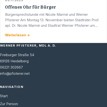
05.11.2023
Offenes Ohr für Bürger
Bürgersprechstunde mit Nicole Marmé und Werner
Pfisterer Am Montag 13. November bieten Städträtin Prof.
apl. Dr. Nicole Marmé und Stadtrat Werner Pfisterer um
17.00 Uhr eine Bürgersprechstunde an. Diese findet in den
Weiterlesen →
…
WERNER PFISTERER, MDL A. D.
Freiburger Straße 54
69126
Heidelberg
06221 302667
info@pfisterer.net
NAVIGATION
Start
Zur Person