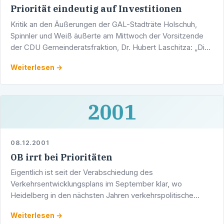
Priorität eindeutig auf Investitionen
Kritik an den Äußerungen der GAL-Stadträte Holschuh,
Spinnler und Weiß äußerte am Mittwoch der Vorsitzende
der CDU Gemeinderatsfraktion, Dr. Hubert Laschitza: „Die
GAL-Stadträte haben offensichtlich nicht verstanden,
Weiterlesen →
2001
08.12.2001
OB irrt bei Prioritäten
Eigentlich ist seit der Verabschiedung des
Verkehrsentwicklungsplans im September klar, wo
Heidelberg in den nächsten Jahren verkehrspolitische
Schwerpunkte setzen will – sollte der geneigte Leser
Weiterlesen →
zumindest meinen.