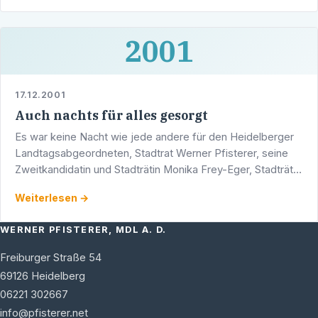
2001
17.12.2001
Auch nachts für alles gesorgt
Es war keine Nacht wie jede andere für den Heidelberger
Landtagsabgeordneten, Stadtrat Werner Pfisterer, seine
Zweitkandidatin und Stadträtin Monika Frey-Eger, Stadträtin
Yvonne Eismann-Knorr und Stadtrat Manfred Benz.
Weiterlesen →
WERNER PFISTERER, MDL A. D.
Freiburger Straße 54
69126
Heidelberg
06221 302667
info@pfisterer.net