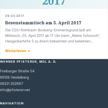
2017
29.03.2017
Besenstammtisch am 5. April 2017
Die CDU Rohrbach-Boxberg-Emmertsgrund lädt am
Mittwoch, 05. April 2017 ab 17 Uhr beim „Kleine Schorsch“,
Hangäckerhöfe 5 zu ihrem bekannten und beliebten
Besenstammtisch ein. Werner Pfisterer, Stadtrat und …
Weiterlesen →
WERNER PFISTERER, MDL A. D.
Freiburger Straße 54
69126
Heidelberg
06221 302667
info@pfisterer.net
NAVIGATION