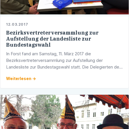
12.03.2017
Bezirksvertreterversammlung zur
Aufstellung der Landesliste zur
Bundestagswahl
In Forst fand am Samstag, 11. März 2017 die
Bezirksvertreterversammlung zur Aufstellung der
Landesliste zur Bundestagswahl statt. Die Delegierten der
CDU Heidelberg waren selbstverständlich vollzählig vor Ort
Weiterlesen →
und …