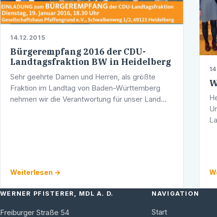
14.12.2015
Bürgerempfang 2016 der CDU-
Landtagsfraktion BW in Heidelberg
14
Sehr geehrte Damen und Herren, als größte
W
Fraktion im Landtag von Baden-Württemberg
He
nehmen wir die Verantwortung für unser Land
Un
ernst. Auch als Opposition ist es uns besonders
La
wichtig, mit Ihnen vor Ort den persönlichen …
vi
Un
Weiterlesen →
We
WERNER PFISTERER, MDL A. D.
NAVIGATION
Start
Freiburger Straße 54