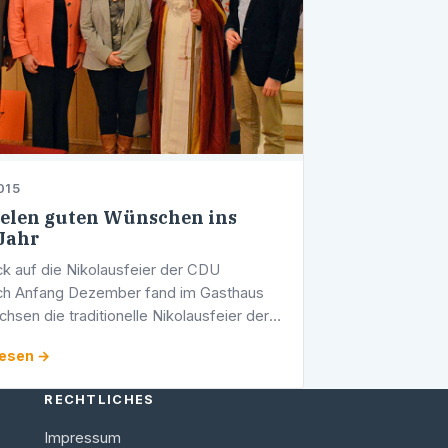
015
ielen guten Wünschen ins
Jahr
ck auf die Nikolausfeier der CDU
ch Anfang Dezember fand im Gasthaus
chsen die traditionelle Nikolausfeier der
rbach statt. Viele Mitglieder und
lesen →
ste waren gekommen, um das politische
RECHTLICHES
Impressum