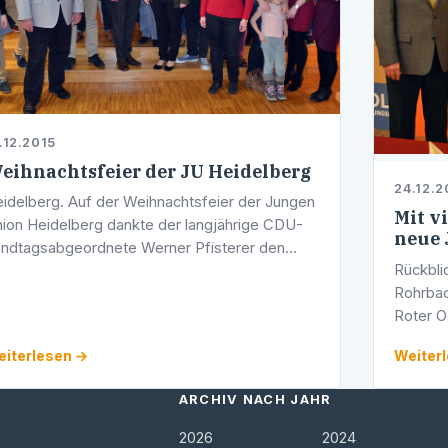
.12.2015
eihnachtsfeier der JU Heidelberg
24.12.2
idelberg. Auf der Weihnachtsfeier der Jungen
Mit v
ion Heidelberg dankte der langjährige CDU-
neue 
ndtagsabgeordnete Werner Pfisterer den
Rückbli
elen Anwesenden für ihre tatkräftige jahrelange
Rohrba
terstützung. Stadträtin und …
Roter O
CDU Roh
iterlesen →
Weiter
Ehrengä
…
ARCHIV NACH JAHR
2026
2024