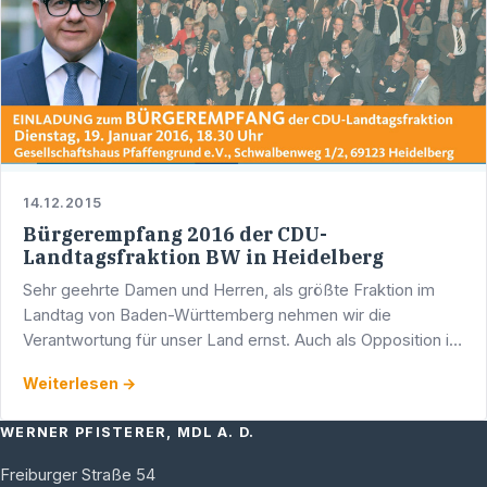
14.12.2015
Bürgerempfang 2016 der CDU-
Landtagsfraktion BW in Heidelberg
Sehr geehrte Damen und Herren, als größte Fraktion im
Landtag von Baden-Württemberg nehmen wir die
Verantwortung für unser Land ernst. Auch als Opposition ist
es uns besonders wichtig, mit Ihnen vor Ort den
Weiterlesen →
persönlichen …
WERNER PFISTERER, MDL A. D.
Freiburger Straße 54