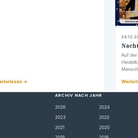
24.12.2
Nacht
Auf der 
Heidelb
Menschen
der Nac
iterlesen →
Weiter
aller E
ARCHIV NACH JAHR
2026
2024
2023
2022
2021
2020
2019
2018