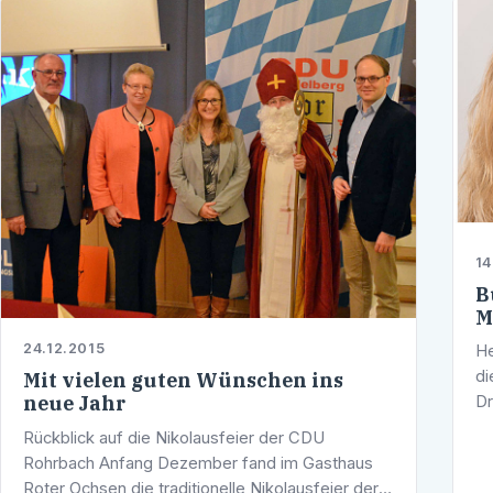
14
B
M
24.12.2015
He
di
Mit vielen guten Wünschen ins
neue Jahr
Dr
La
Rückblick auf die Nikolausfeier der CDU
17
Rohrbach Anfang Dezember fand im Gasthaus
Roter Ochsen die traditionelle Nikolausfeier der