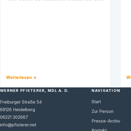
CDU Rohrbach statt. Viele Mitglieder und
Ehrengäste waren gekommen, um das politische
…
Weiterlesen →
We
WERNER PFISTERER, MDL A. D.
NAVIGATION
Start
Freiburger Straße 54
69126
Heidelberg
Zur Person
06221 302667
Presse-Archiv
info@pfisterer.net
Kontakt