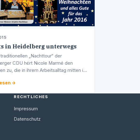
015
s in Heidelberg unterwegs
traditionellen „Nachttour“ der
erger CDU hört Nicole Marmé den
 zu, die in ihrem Arbeitsalltag mitten in
ht wie selbstverständlich oftmals unsere
lesen →
xistenz mit absichern: Diensthabende …
RECHTLICHES
Impressum
Datenschutz