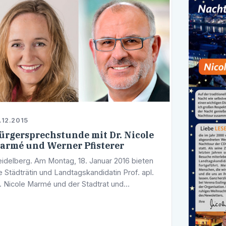
.12.2015
ürgersprechstunde mit Dr. Nicole
armé und Werner Pfisterer
idelberg. Am Montag, 18. Januar 2016 bieten
e Städträtin und Landtagskandidatin Prof. apl.
. Nicole Marmé und der Stadtrat und
ndtagsabgeordnete a.D. Werner Pfisterer um
.00 Uhr eine gemeinsame …