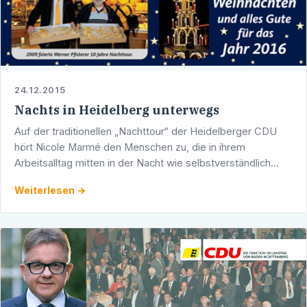
24.12.2015
Nachts in Heidelberg unterwegs
Auf der traditionellen „Nachttour“ der Heidelberger CDU
hört Nicole Marmé den Menschen zu, die in ihrem
Arbeitsalltag mitten in der Nacht wie selbstverständlich
oftmals unsere aller Existenz mit absichern: Diensthabende
Weiterlesen →
…