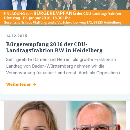
14.12.2015
Bürgerempfang 2016 der CDU-
Landtagsfraktion BW in Heidelberg
Sehr geehrte Damen und Herren, als größte Fraktion im
Landtag von Baden-Württemberg nehmen wir die
Verantwortung für unser Land ernst. Auch als Opposition ist
es uns besonders wichtig, mit Ihnen vor Ort den
Weiterlesen →
persönlichen …