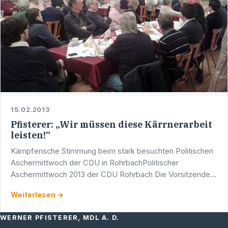
15.02.2013
Pfisterer: „Wir müssen diese Kärrnerarbeit
leisten!“
Kämpferische Stimmung beim stark besuchten Politischen
Aschermittwoch der CDU in RohrbachPolitischer
Aschermittwoch 2013 der CDU Rohrbach Die Vorsitzende
der CDU Rohrbach, Karin Weidenheimer, war begeistert:
Weiterlesen →
Der Saal im …
WERNER PFISTERER, MDL A. D.