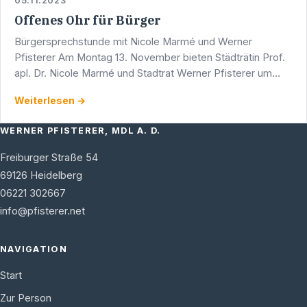
05.11.2023
Offenes Ohr für Bürger
Bürgersprechstunde mit Nicole Marmé und Werner
Pfisterer Am Montag 13. November bieten Städträtin Prof.
apl. Dr. Nicole Marmé und Stadtrat Werner Pfisterer um
17.00 Uhr eine Bürgersprechstunde an. Diese findet in den
Weiterlesen →
…
WERNER PFISTERER, MDL A. D.
Freiburger Straße 54
69126
Heidelberg
06221 302667
info@pfisterer.net
NAVIGATION
Start
Zur Person