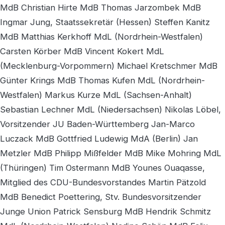
MdB Christian Hirte MdB Thomas Jarzombek MdB
Ingmar Jung, Staatssekretär (Hessen) Steffen Kanitz
MdB Matthias Kerkhoff MdL (Nordrhein-Westfalen)
Carsten Körber MdB Vincent Kokert MdL
(Mecklenburg-Vorpommern) Michael Kretschmer MdB
Günter Krings MdB Thomas Kufen MdL (Nordrhein-
Westfalen) Markus Kurze MdL (Sachsen-Anhalt)
Sebastian Lechner MdL (Niedersachsen) Nikolas Löbel,
Vorsitzender JU Baden-Württemberg Jan-Marco
Luczack MdB Gottfried Ludewig MdA (Berlin) Jan
Metzler MdB Philipp Mißfelder MdB Mike Mohring MdL
(Thüringen) Tim Ostermann MdB Younes Ouaqasse,
Mitglied des CDU-Bundesvorstandes Martin Pätzold
MdB Benedict Poettering, Stv. Bundesvorsitzender
Junge Union Patrick Sensburg MdB Hendrik Schmitz