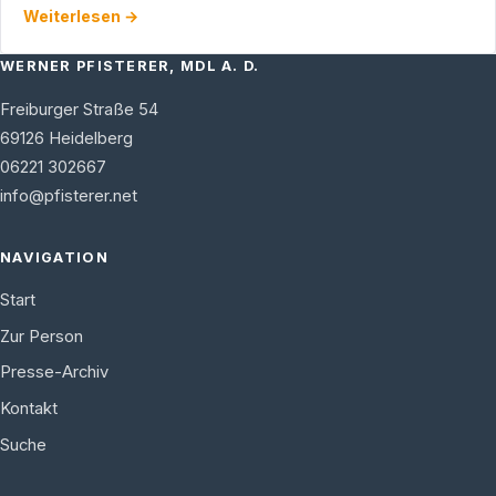
Weiterlesen →
Bund …
WERNER PFISTERER, MDL A. D.
Freiburger Straße 54
69126
Heidelberg
06221 302667
info@pfisterer.net
NAVIGATION
Start
Zur Person
Presse-Archiv
Kontakt
Suche