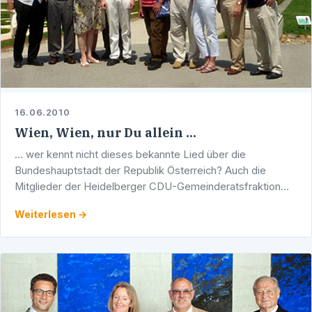
16.06.2010
Wien, Wien, nur Du allein ...
... wer kennt nicht dieses bekannte Lied über die
Bundeshauptstadt der Republik Österreich? Auch die
Mitglieder der Heidelberger CDU-Gemeinderatsfraktion
lernten aktuell die junge, dynamische Metropole im Herzen
Weiterlesen →
Europas …