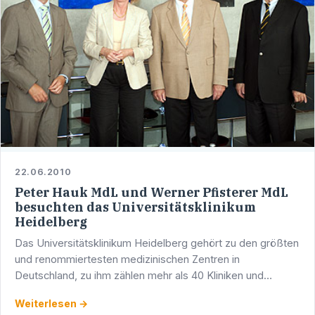
22.06.2010
Peter Hauk MdL und Werner Pfisterer MdL
besuchten das Universitätsklinikum
Heidelberg
Das Universitätsklinikum Heidelberg gehört zu den größten
und renommiertesten medizinischen Zentren in
Deutschland, zu ihm zählen mehr als 40 Kliniken und
Fachabteilungen mit rund 1.600 Betten. Etwa 800.000
Weiterlesen →
Patienten …