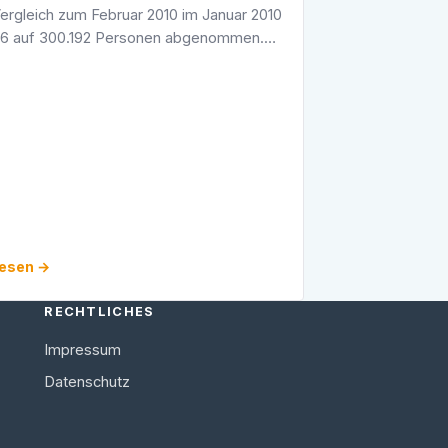
Vergleich zum Februar 2010 im Januar 2010
46 auf 300.192 Personen abgenommen.
eitslosenquote ist damit im Vergleich zum
t von 5,5 auf 5,4 % …
lesen →
RECHTLICHES
Impressum
Datenschutz