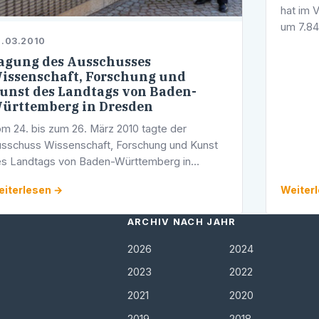
hat im 
um 7.8
.03.2010
Die Arb
Vormona
agung des Ausschusses
issenschaft, Forschung und
unst des Landtags von Baden-
ürttemberg in Dresden
m 24. bis zum 26. März 2010 tagte der
sschuss Wissenschaft, Forschung und Kunst
s Landtags von Baden-Württemberg in
esden. Insgesamt 15 Landtagsabgeordnete
iterlesen →
Weiter
ren in Dresden präsent, unter ihnen die beiden
ARCHIV NACH JAHR
2026
2024
2023
2022
2021
2020
2019
2018