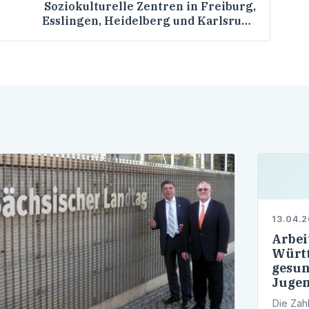
Soziokulturelle Zentren in Freiburg,
Esslingen, Heidelberg und Karlsruhe
profitieren mit insgesamt 2 Mio. Euro von
Konjunkturprogramm
13.04.
Arbei
Württ
gesun
Jugen
Die Zah