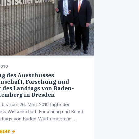
2010
g des Ausschusses
nschaft, Forschung und
 des Landtags von Baden-
emberg in Dresden
 bis zum 26. März 2010 tagte der
ss Wissenschaft, Forschung und Kunst
ndtags von Baden-Württemberg in
. Insgesamt 15 Landtagsabgeordnete
lesen →
n Dresden präsent, unter ihnen die beiden