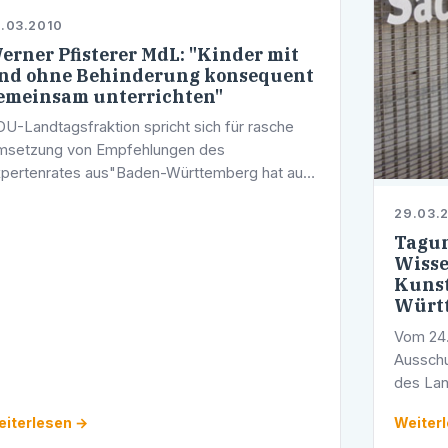
.03.2010
erner Pfisterer MdL: "Kinder mit
nd ohne Behinderung konsequent
emeinsam unterrichten"
U-Landtagsfraktion spricht sich für rasche
setzung von Empfehlungen des
pertenrates aus"Baden-Württemberg hat auf
m Gebiet des gemeinsamen Unterrichts
29.03.
reits umfangreiche Erfahrungen gesammelt.
Tagun
 Prozent der …
Wisse
Kunst
Württ
Vom 24.
Ausschu
des La
Dresden
iterlesen →
Weiter
waren i