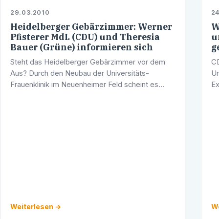
29.03.2010
24
Heidelberger Gebärzimmer: Werner
W
Pfisterer MdL (CDU) und Theresia
u
Bauer (Grüne) informieren sich
g
Steht das Heidelberger Gebärzimmer vor dem
CD
Aus? Durch den Neubau der Universitäts-
Um
Frauenklinik im Neuenheimer Feld scheint es
Ex
keinen Platz mehr für die wirtschaftlich
de
unabhängige Hebammenpraxis zu geben.
be
Gerade die Nähe …
29
Weiterlesen →
We