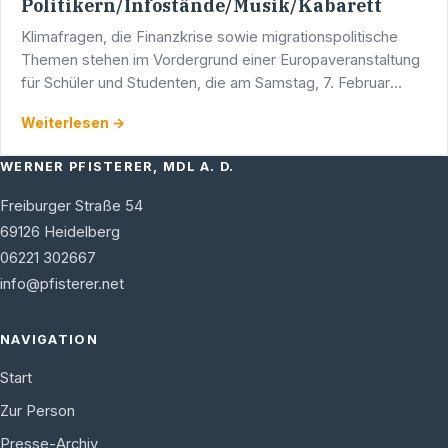
Politikern/Infostände/Musik/Kabarett
Klimafragen, die Finanzkrise sowie migrationspolitische
Themen stehen im Vordergrund einer Europaveranstaltung
für Schüler und Studenten, die am Samstag, 7. Februar
2009, im Stuttgarter Landtag stattfindet.
Weiterlesen →
WERNER PFISTERER, MDL A. D.
Freiburger Straße 54
69126
Heidelberg
06221 302667
info@pfisterer.net
NAVIGATION
Start
Zur Person
Presse-Archiv