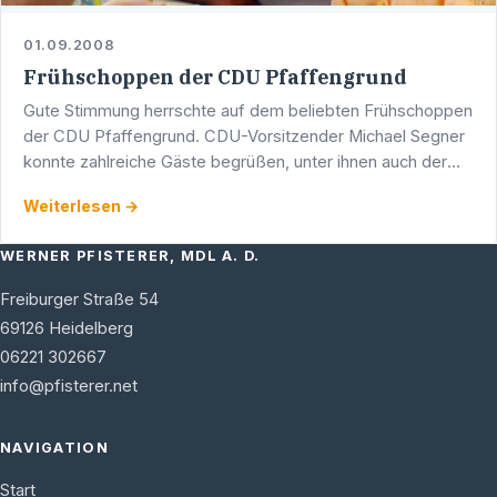
01.09.2008
Frühschoppen der CDU Pfaffengrund
Gute Stimmung herrschte auf dem beliebten Frühschoppen
der CDU Pfaffengrund. CDU-Vorsitzender Michael Segner
konnte zahlreiche Gäste begrüßen, unter ihnen auch der
Heidelberger Landtagsabgeordnete Werner Pfisterer.
Weiterlesen →
WERNER PFISTERER, MDL A. D.
Freiburger Straße 54
69126
Heidelberg
06221 302667
info@pfisterer.net
NAVIGATION
Start