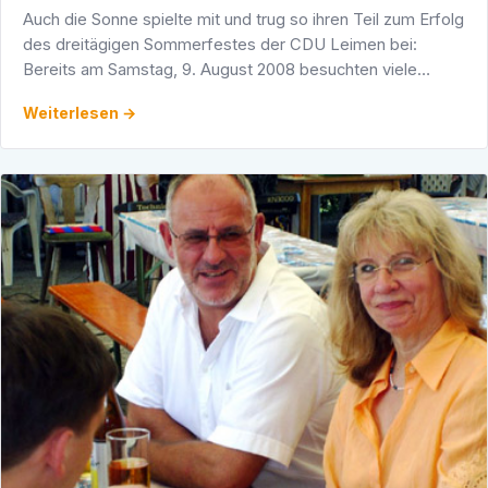
Auch die Sonne spielte mit und trug so ihren Teil zum Erfolg
des dreitägigen Sommerfestes der CDU Leimen bei:
Bereits am Samstag, 9. August 2008 besuchten viele
Freunde und Mitglieder der CDU das Fest und genossen
Weiterlesen →
ein …