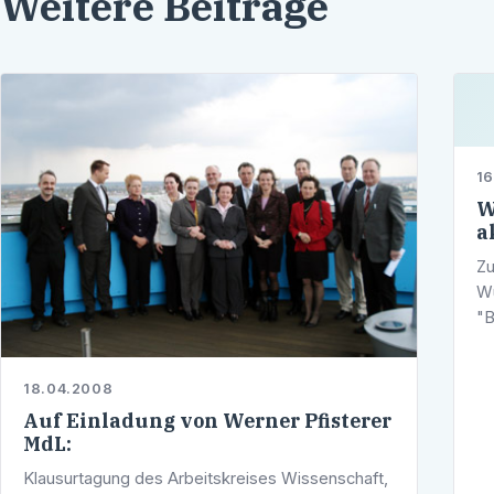
Weitere Beiträge
16
W
a
Zu
Wü
"B
in
we
18.04.2008
Auf Einladung von Werner Pfisterer
MdL:
Klausurtagung des Arbeitskreises Wissenschaft,