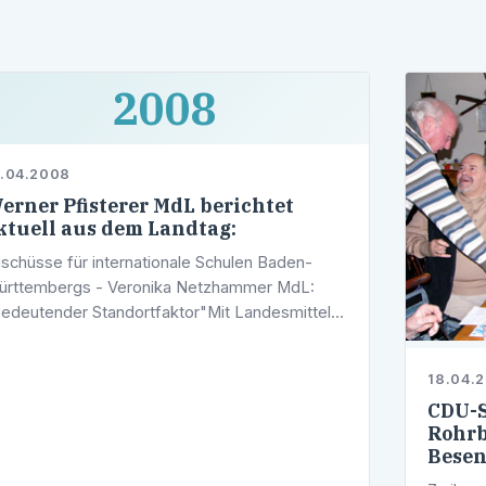
2008
.04.2008
erner Pfisterer MdL berichtet
ktuell aus dem Landtag:
schüsse für internationale Schulen Baden-
rttembergs - Veronika Netzhammer MdL:
edeutender Standortfaktor"Mit Landesmitteln
 Höhe von insgesamt 1,172 Millionen Euro
rden drei internationale Schulen …
18.04.
CDU-S
Rohrb
Besen