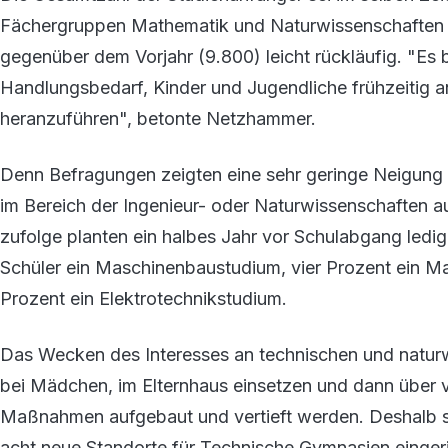
Fächergruppen Mathematik und Naturwissenschaften se
gegenüber dem Vorjahr (9.800) leicht rückläufig. "Es 
Handlungsbedarf, Kinder und Jugendliche frühzeitig a
heranzuführen", betonte Netzhammer.
Denn Befragungen zeigten eine sehr geringe Neigung b
im Bereich der Ingenieur- oder Naturwissenschaften
zufolge planten ein halbes Jahr vor Schulabgang ledig
Schüler ein Maschinenbaustudium, vier Prozent ein M
Prozent ein Elektrotechnikstudium.
Das Wecken des Interesses an technischen und natur
bei Mädchen, im Elternhaus einsetzen und dann über v
Maßnahmen aufgebaut und vertieft werden. Deshalb se
acht neue Standorte für Technische Gymnasien eingeri