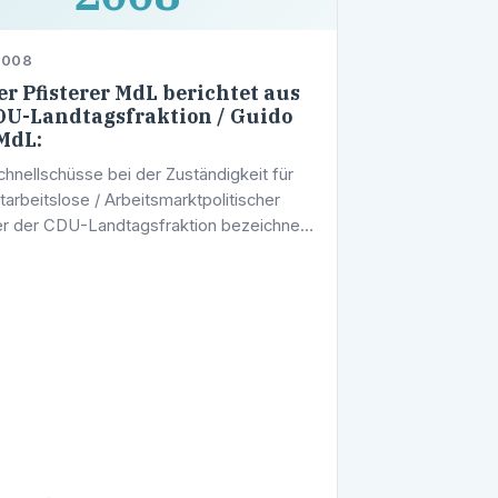
2008
r Pfisterer MdL berichtet aus
DU-Landtagsfraktion / Guido
MdL:
chnellschüsse bei der Zuständigkeit für
tarbeitslose / Arbeitsmarktpolitischer
r der CDU-Landtagsfraktion bezeichnet
tive Jobcenter als Mogelpackung -
ng und Vermittlung an Kommunen …