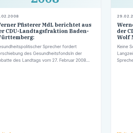
.02.2008
29.02.
erner Pfisterer MdL berichtet aus
Werne
er CDU-Landtagsfraktion Baden-
der C
ürttemberg:
Wolf 
sundheitspolitischer Sprecher fordert
Keine S
rschiebung des GesundheitsfondsIn der
Langzei
batte des Landtags vom 27. Februar 2008
Spreche
rderte Andreas Hoffmann MdL,
koopera
sundheitspolitischer Sprecher der CDU-
Betreuu
aktion im Landtag von …