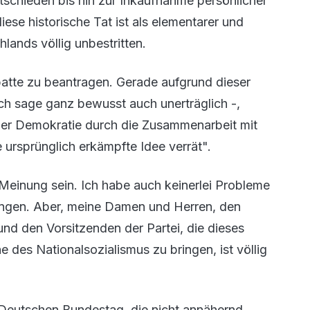
ntschieden bis hin zur Inkaufnahme persönlicher
ese historische Tat ist als elementarer und
ands völlig unbestritten.
batte zu beantragen. Gerade aufgrund dieser
ich sage ganz bewusst auch unerträglich -,
iner Demokratie durch die Zusammenarbeit mit
re ursprünglich erkämpfte Idee verrät".
r Meinung sein. Ich habe auch keinerlei Probleme
ingen. Aber, meine Damen und Herren, den
d den Vorsitzenden der Partei, die dieses
he des Nationalsozialismus zu bringen, ist völlig
 Deutschen Bundestag, die nicht annähernd