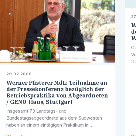
27
W
d
W
Ge
Ve
De
fo
29.02.2008
Ge
Werner Pfisterer MdL: Teilnahme an
Fr
der Pressekonferenz bezüglich der
Betriebspraktika von Abgeordneten
/ GENO-Haus, Stuttgart
Insgesamt 73 Landtags- und
Bundestagsabgeordnete aus dem Südwesten
haben an einem eintägigen Praktikum in
mittelständischen Unternehmen des Landes