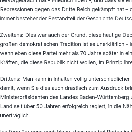
hervorgebracht hat - Friedrich Ebert -, und dass sie e
Repressionen gegen das Dritte Reich gekämpft hat – di
immer bestehender Bestandteil der Geschichte Deutschl
Zweitens: Dies war auch der Grund, diese heutige De
großen demokratischen Tradition ist es unerklärlich - 
wenn eben diese Partei mehr als 70 Jahre später in e
Kräften, die diese Republik nicht wollen, im Prinzip ih
Drittens: Man kann in Inhalten völlig unterschiedliche
damit, wenn Sie dies auch drastisch zum Ausdruck br
Ministerpräsidenten des Landes Baden-Württemberg un
Land seit über 50 Jahren erfolgreich regiert, in die Nä
unerträglich.
Ich füge übrigens auch hinzu, dass man bei Reden im