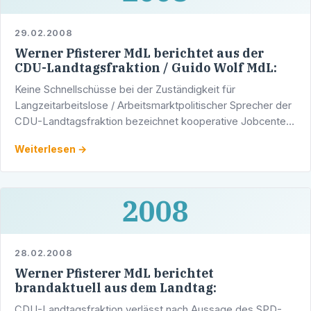
29.02.2008
Werner Pfisterer MdL berichtet aus der
CDU-Landtagsfraktion / Guido Wolf MdL:
Keine Schnellschüsse bei der Zuständigkeit für
Langzeitarbeitslose / Arbeitsmarktpolitischer Sprecher der
CDU-Landtagsfraktion bezeichnet kooperative Jobcenter
als Mogelpackung - Betreuung und Vermittlung an
Weiterlesen →
Kommunen …
2008
28.02.2008
Werner Pfisterer MdL berichtet
brandaktuell aus dem Landtag:
CDU-Landtagsfraktion verlässt nach Aussage des SPD-