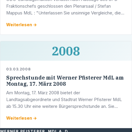
Fraktionschefs geschlossen den Plenarsaal / Stefan
Mappus MdL : "Unterlassen Sie unsinnige Vergleiche, die
diesem Land schaden" In der heutigen Plenardebatte zu
Weiterlesen →
dem …
2008
03.03.2008
Sprechstunde mit Werner Pfisterer MdL am
Montag, 17. März 2008
Am Montag, 17. März 2008 bietet der
Landtagsabgeordnete und Stadtrat Werner Pfisterer MdL
ab 15.30 Uhr eine weitere Bürgersprechstunde an. Sie
findet, wie immer, in seinem Wahlkreisbüro in der
Weiterlesen →
Adlerstraße 1/5 in …
WERNER PFISTERER, MDL A. D.