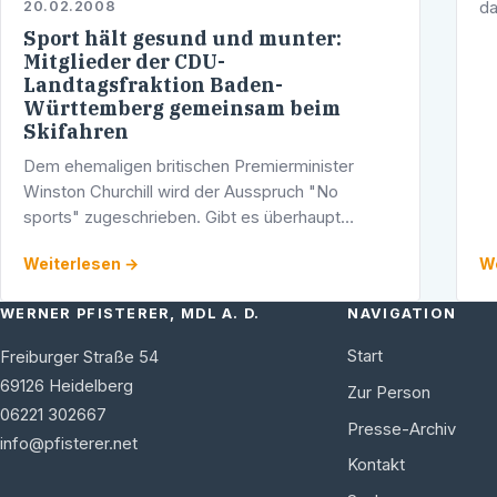
da
20.02.2008
de
Sport hält gesund und munter:
Pf
Mitglieder der CDU-
Landtagsfraktion Baden-
wi
Württemberg gemeinsam beim
Skifahren
Dem ehemaligen britischen Premierminister
Winston Churchill wird der Ausspruch "No
sports" zugeschrieben. Gibt es überhaupt
sportliche Politiker? In der baden-
Weiterlesen →
We
württembergischen CDU-Landtagsfraktion auf
jeden Fall!
WERNER PFISTERER, MDL A. D.
NAVIGATION
Start
Freiburger Straße 54
69126
Heidelberg
Zur Person
06221 302667
Presse-Archiv
info@pfisterer.net
Kontakt