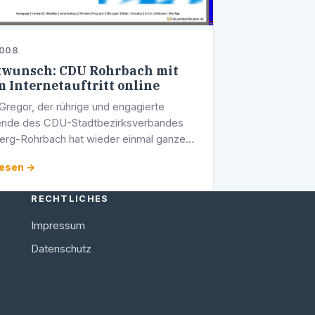
2008
wunsch: CDU Rohrbach mit
 Internetauftritt online
Gregor, der rührige und engagierte
zende des CDU-Stadtbezirksverbandes
erg-Rohrbach hat wieder einmal ganze
geleistet: Die Website der CDU Rohrbach
lesen →
e.
RECHTLICHES
Impressum
Datenschutz