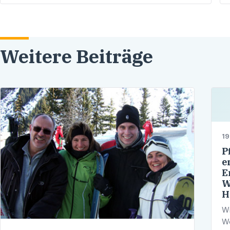
Frommel-Hauses in Heidelberg
Weitere Beiträge
19
P
e
E
W
H
Wi
We