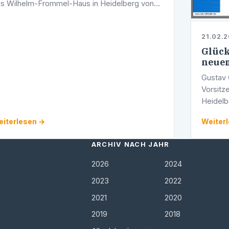
s Wilhelm-Frommel-Haus in Heidelberg von
m für das Jahr 2008 geplanten
legeheimförderprogramm. Rund 1 Million EUR
21.02.
rd …
Glück
neuem
Gustav 
Vorsit
Heidelb
Arbeit 
iterlesen →
Weiter
ist onlin
ARCHIV NACH JAHR
2026
2024
2023
2022
2021
2020
2019
2018