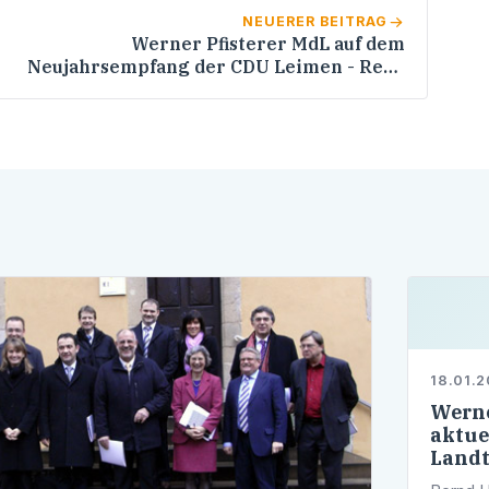
NEUERER BEITRAG
Werner Pfisterer MdL auf dem
Neujahrsempfang der CDU Leimen - Rede
von Ministerpräsident a.D. Erwin Teufel -
Grußwort von OB-Kandidat Dr. Ulrich
Vonderheid
18.01.
Werne
aktue
Landt