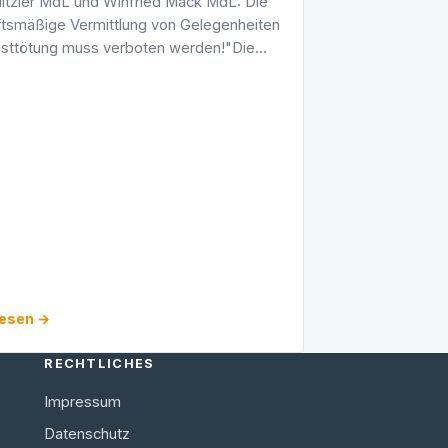
itzler MdL und Winfried Mack MdL: Die
tsmäßige Vermittlung von Gelegenheiten
bsttötung muss verboten werden!"Die
tsmäßige Vermittlung von Gelegenheiten
bsttötung widerspricht dem …
lesen →
RECHTLICHES
Impressum
Datenschutz