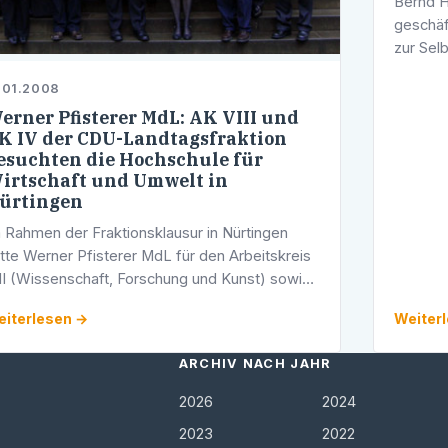
Bernd H
geschäf
zur Sel
geschäf
.01.2008
zur Sel
erner Pfisterer MdL: AK VIII und
K IV der CDU-Landtagsfraktion
esuchten die Hochschule für
irtschaft und Umwelt in
ürtingen
 Rahmen der Fraktionsklausur in Nürtingen
tte Werner Pfisterer MdL für den Arbeitskreis
II (Wissenschaft, Forschung und Kunst) sowie
r den AK IV (Wirtschaft) der CDU-Fraktion
iterlesen →
Weiter
nen Besuch der Hochschule für …
ARCHIV NACH JAHR
2026
2024
2023
2022