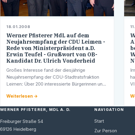
18.01.2008
11
Werner Pfisterer MdL auf dem
W
Neujahrsempfang der CDU Leimen -
A
Rede von Ministerpräsident a.D.
b
Erwin Teufel - Grußwort von OB-
W
Kandidat Dr. Ulrich Vonderheid
N
Großes Interesse fand der diesjährige
Im
Neujahrsempfang der CDU-Stadtratsfraktion
ha
Leimen: Über 200 interessierte Bürgerinnen und
VI
Bürger waren in die Aegidiushalle nach St. Ilgen
fü
Weiterlesen →
We
gekommen,
ei
WERNER PFISTERER, MDL A. D.
NAVIGATION
Start
Freiburger Straße 54
69126
Heidelberg
Zur Person