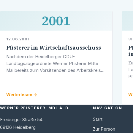
2001
12.06.2001
31
Pfisterer im Wirtschaftsausschuss
P
i
Nachdem der Heidelberger CDU-
Zu
Landtagsabgeordnete Werner Pfisterer Mitte
La
Mai bereits zum Vorsitzenden des Arbeitskreises
Pf
VIII (Wissenschaft, Forschung und Kunst und in
Ha
den gleichnamigen Landtagsausschuss gewählt
Ei
worden …
Weiterlesen →
We
ge
WERNER PFISTERER, MDL A. D.
NAVIGATION
Start
Freiburger Straße 54
69126
Heidelberg
Zur Person