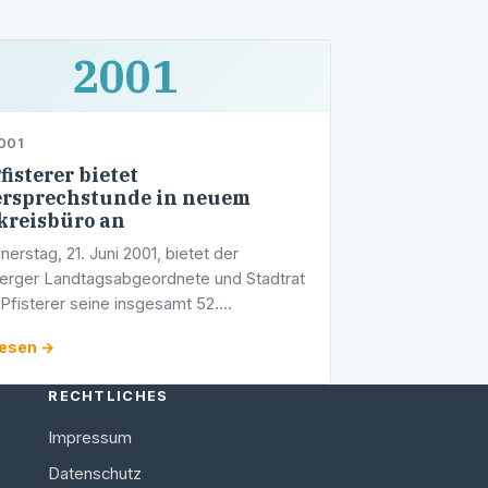
2001
001
fisterer bietet
rsprechstunde in neuem
reisbüro an
erstag, 21. Juni 2001, bietet der
erger Landtagsabgeordnete und Stadtrat
Pfisterer seine insgesamt 52.
prechstunde an. Ab 16.00 Uhr steht
lesen →
er in seinem neuen Wahlkreisbüro in den
n …
RECHTLICHES
Impressum
Datenschutz