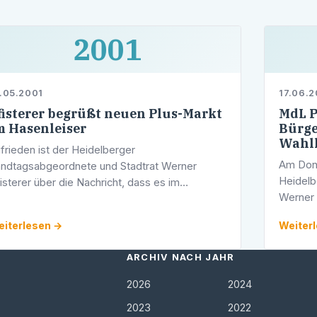
2001
.05.2001
17.06.2
fisterer begrüßt neuen Plus-Markt
MdL P
m Hasenleiser
Bürge
Wahlk
frieden ist der Heidelberger
Am Donn
ndtagsabgeordnete und Stadtrat Werner
Heidelb
isterer über die Nachricht, dass es im
Werner 
senleiser künftig wieder ein
Bürgers
nzelhandelsgeschäft in der Freiburger Straße
iterlesen →
Weiter
Pfister
ben wird.
Räume
ARCHIV NACH JAHR
2026
2024
2023
2022