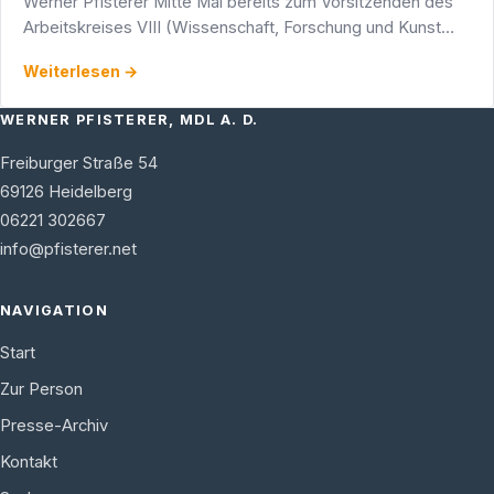
Werner Pfisterer Mitte Mai bereits zum Vorsitzenden des
Arbeitskreises VIII (Wissenschaft, Forschung und Kunst
und in den gleichnamigen Landtagsausschuss gewählt
Weiterlesen →
worden …
WERNER PFISTERER, MDL A. D.
Freiburger Straße 54
69126
Heidelberg
06221 302667
info@pfisterer.net
NAVIGATION
Start
Zur Person
Presse-Archiv
Kontakt