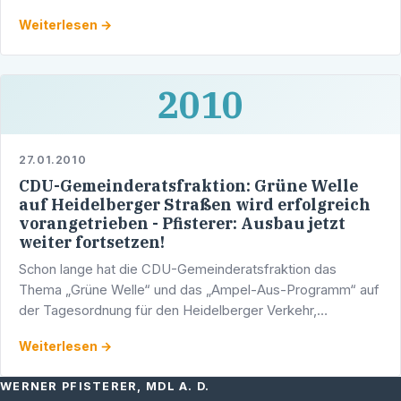
haushaltsrechtliche Voraussetzungen dafür …
Weiterlesen →
2010
27.01.2010
CDU-Gemeinderatsfraktion: Grüne Welle
auf Heidelberger Straßen wird erfolgreich
vorangetrieben - Pfisterer: Ausbau jetzt
weiter fortsetzen!
Schon lange hat die CDU-Gemeinderatsfraktion das
Thema „Grüne Welle“ und das „Ampel-Aus-Programm“ auf
der Tagesordnung für den Heidelberger Verkehr,
maßgeblich unterstützt durch den Heidelberger
Weiterlesen →
Oberbürgermeister Dr. …
WERNER PFISTERER, MDL A. D.