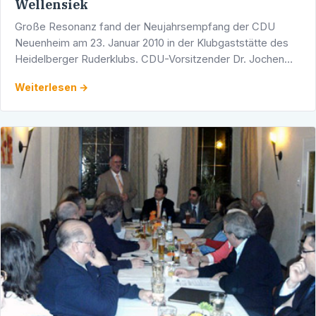
Wellensiek
Große Resonanz fand der Neujahrsempfang der CDU
Neuenheim am 23. Januar 2010 in der Klubgaststätte des
Heidelberger Ruderklubs. CDU-Vorsitzender Dr. Jochen
Wilhelm freute sich über die vielen Gäste, unter ihnen Dr.
Weiterlesen →
Karl …