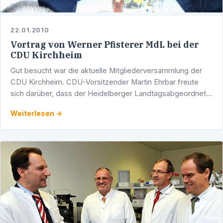
22.01.2010
Vortrag von Werner Pfisterer MdL bei der
CDU Kirchheim
Gut besucht war die aktuelle Mitgliederversammlung der
CDU Kirchheim. CDU-Vorsitzender Martin Ehrbar freute
sich darüber, dass der Heidelberger Landtagsabgeordnete
und Stadtrat Werner Pfisterer präsent war und im Rahmen
Weiterlesen →
…