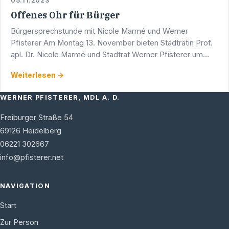
05.11.2023
Offenes Ohr für Bürger
Bürgersprechstunde mit Nicole Marmé und Werner
Pfisterer Am Montag 13. November bieten Städträtin Prof.
apl. Dr. Nicole Marmé und Stadtrat Werner Pfisterer um
17.00 Uhr eine Bürgersprechstunde an. Diese findet in den
Weiterlesen →
…
WERNER PFISTERER, MDL A. D.
Freiburger Straße 54
69126
Heidelberg
06221 302667
info@pfisterer.net
NAVIGATION
Start
Zur Person