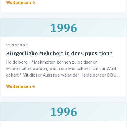
Weiterlesen →
morgigen Freitag, 13. 9. …
1996
15.03.1996
Bürgerliche Mehrheit in der Opposition?
Heidelberg - "Mehrheiten können zu poltischen
Minderheiten werden, wenn die Menschen nicht zur Wahl
gehen!" Mit dieser Aussage weist der Heidelberger CDU-
Landtagskandidat, Stadtrat Werner Pfisterer, auf die …
Weiterlesen →
1996