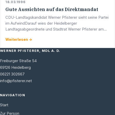
18.03.1996
Gute Aussichten auf das Direktmandat
CDU-Landtagskandidat Werner Pfisterer sieht seine Partei
im AufwindDarauf wies der Heidelberger
Landtagsabgeordnete und Stadtrat Werner Pfisterer am
vergangenen Samstag hin. Unangenehm war es zuvor dem
Weiterlesen →
Gemeinderat …
WERNER PFISTERER, MDL A. D.
Freiburger Straße 54
69126
Heidelberg
06221 302667
info@pfisterer.net
NAVIGATION
Start
Zur Person