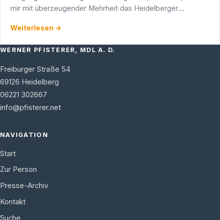
mir mit überzeugender Mehrheit das Heidelberger
Direktmandat für den Stuttgarter Landtag zu. Ich möchte
Weiterlesen →
deshalb …
WERNER PFISTERER, MDL A. D.
Freiburger Straße 54
69126
Heidelberg
06221 302667
info@pfisterer.net
NAVIGATION
Start
Zur Person
Presse-Archiv
Kontakt
Suche